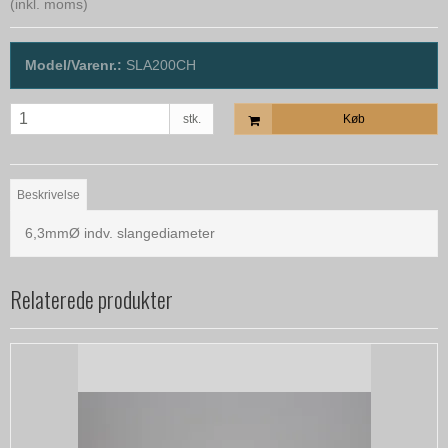
(inkl. moms)
Model/Varenr.:
SLA200CH
stk.
Køb
Beskrivelse
6,3mmØ indv. slangediameter
Relaterede produkter