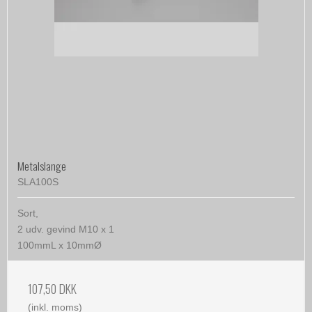
Metalslange
SLA100S
Sort,
2 udv. gevind M10 x 1
100mmL x 10mmØ
107,50 DKK
(inkl. moms)