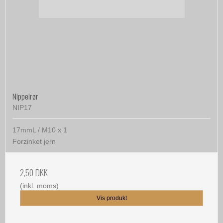
Nippelrør
NIP17
17mmL / M10 x 1
Forzinket jern
2,50 DKK
(inkl. moms)
Vis produkt