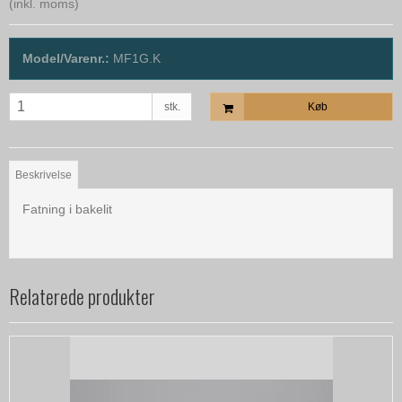
(inkl. moms)
Model/Varenr.:
MF1G.K
stk.
Køb
Beskrivelse
Fatning i bakelit
Relaterede produkter