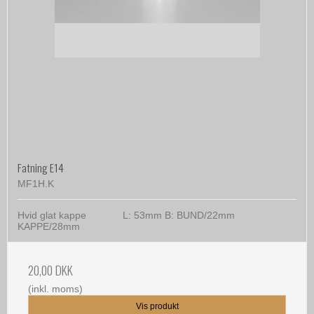
Fatning E14
MF1H.K
Hvid glat kappe L: 53mm B: BUND/22mm
KAPPE/28mm
20,00 DKK
(inkl. moms)
Vis produkt