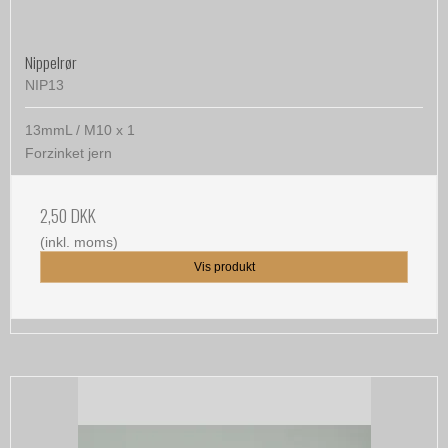
Nippelrør
NIP13
13mmL / M10 x 1
Forzinket jern
2,50 DKK
(inkl. moms)
Vis produkt