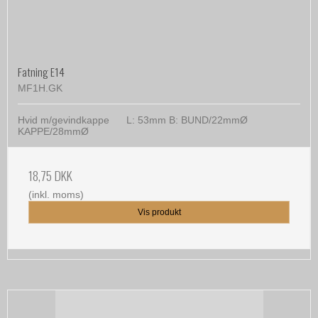
Fatning E14
MF1H.GK
Hvid m/gevindkappe L: 53mm B: BUND/22mmØ
KAPPE/28mmØ
18,75 DKK
(inkl. moms)
Vis produkt