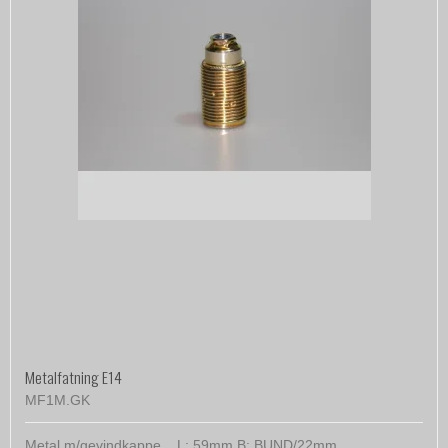
Metalfatning E14
MF1M.GK
Metal m/gevindkappe L: 59mm B: BUND/22mm