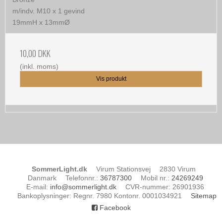
m/indv. M10 x 1 gevind
19mmH x 13mmØ
10,00 DKK
(inkl. moms)
Vis produkt
SommerLight.dk
Virum Stationsvej
2830 Virum
Danmark
Telefonnr.
:
36787300
Mobil nr.
:
24269249
E-mail
:
info@sommerlight.dk
CVR-nummer
:
26901936
Bankoplysninger
:
Regnr. 7980 Kontonr. 0001034921
Sitemap
Facebook